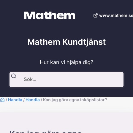
www.mathem.se
Mathem Kundtjänst
Hur kan vi hjälpa dig?
/
Handla
/
Handla
/
Kan jag göra egna inköpslistor?